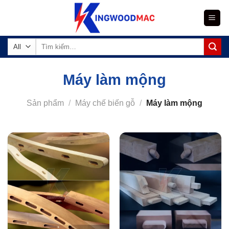
Skip
to
content
Tìm
kiếm:
Máy làm mộng
Sản phẩm
/
Máy chế biến gỗ
/
Máy làm mộng