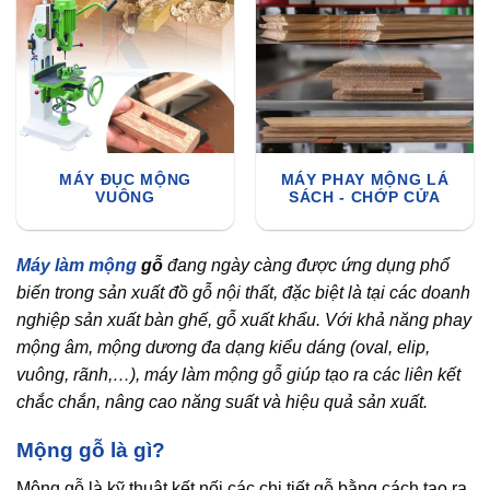
MÁY ĐỤC MỘNG
MÁY PHAY MỘNG LÁ
VUÔNG
SÁCH - CHỚP CỬA
Máy làm mộng
gỗ
đang ngày càng được ứng dụng phổ
biến trong sản xuất đồ gỗ nội thất, đặc biệt là tại các doanh
nghiệp sản xuất bàn ghế, gỗ xuất khẩu. Với khả năng phay
mộng âm, mộng dương đa dạng kiểu dáng (oval, elip,
vuông, rãnh,…), máy làm mộng gỗ giúp tạo ra các liên kết
chắc chắn, nâng cao năng suất và hiệu quả sản xuất.
Mộng gỗ là gì?
Mộng gỗ là kỹ thuật kết nối các chi tiết gỗ bằng cách tạo ra