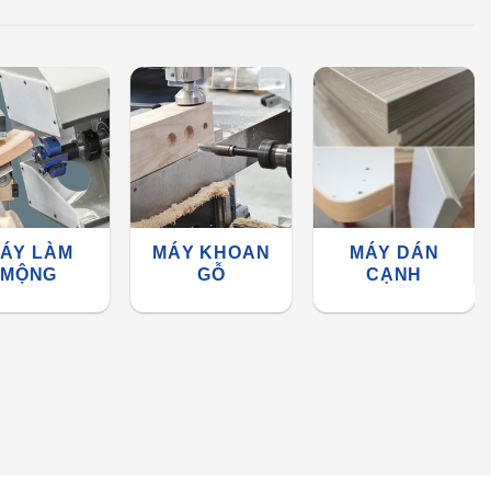
ÁY LÀM
MÁY KHOAN
MÁY DÁN
MỘNG
GỖ
CẠNH