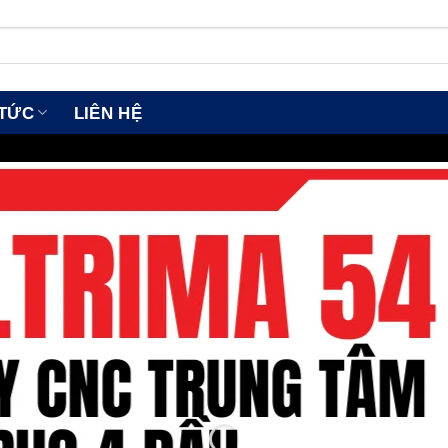
 TỨC
LIÊN HỆ