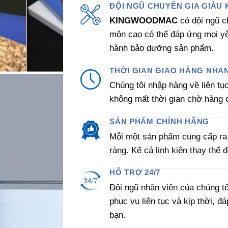
ĐỘI NGŨ CHUYÊN GIA GIÀU 
KINGWOODMAC
có đội ngũ c
môn cao có thể đáp ứng mọi y
hành bảo dưỡng sản phẩm.
THỜI GIAN GIAO HÀNG NHA
Chúng tôi nhập hàng về liên tụ
không mất thời gian chờ hàng 
SẢN PHẨM CHÍNH HÃNG
Mỗi một sản phẩm cung cấp ra 
ràng. Kể cả linh kiện thay thế 
HỖ TRỢ 24/7
Đội ngũ nhân viên của chúng tô
phục vụ liên tục và kịp thời, đ
bạn.