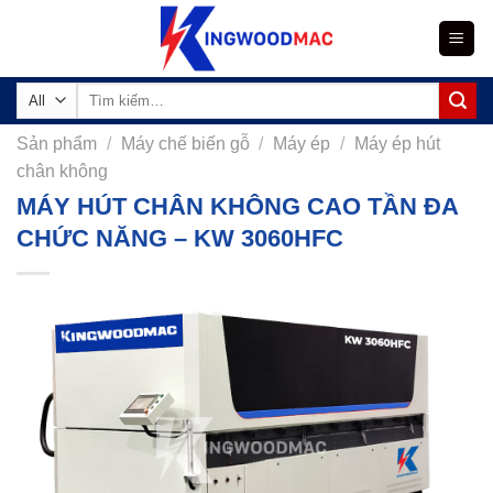
Skip
to
content
Tìm
kiếm:
Sản phẩm
/
Máy chế biến gỗ
/
Máy ép
/
Máy ép hút
chân không
MÁY HÚT CHÂN KHÔNG CAO TẦN ĐA
CHỨC NĂNG – KW 3060HFC