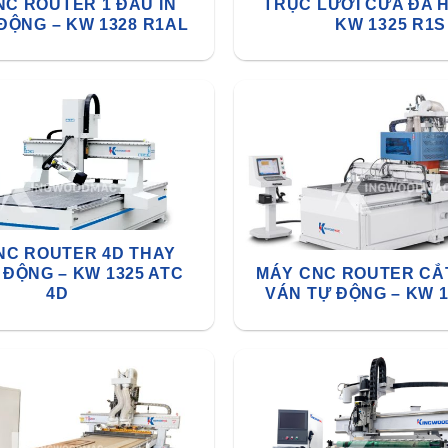
NC ROUTER 1 ĐẦU IN
TRỤC LƯỠI CƯA ĐA 
ĐỘNG – KW 1328 R1AL
KW 1325 R1S
NC ROUTER 4D THAY
 ĐỘNG – KW 1325 ATC
MÁY CNC ROUTER CẮ
4D
VÁN TỰ ĐỘNG – KW 1