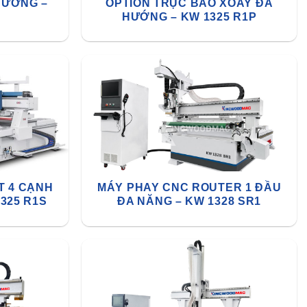
HƯỚNG –
OPTION TRỤC BÀO XOAY ĐA
HƯỚNG – KW 1325 R1P
T 4 CẠNH
MÁY PHAY CNC ROUTER 1 ĐẦU
325 R1S
ĐA NĂNG – KW 1328 SR1