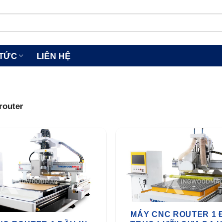
 TỨC
LIÊN HỆ
router
MÁY CNC ROUTER 1 