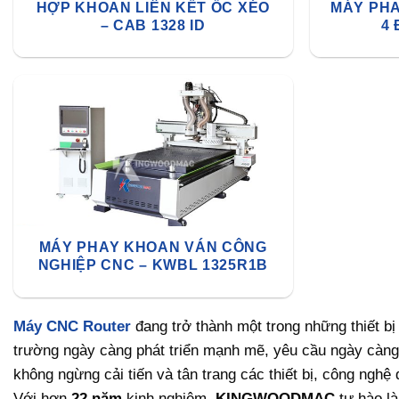
HỢP KHOAN LIÊN KẾT ỐC XÉO
MÁY PHA
– CAB 1328 ID
4 
MÁY PHAY KHOAN VÁN CÔNG
NGHIỆP CNC – KWBL 1325R1B
Máy CNC
Router
đang trở thành một trong những thiết bị
trường ngày càng phát triển mạnh mẽ, yêu cầu ngày càng
không ngừng cải tiến và tân trang các thiết bị, công ngh
Với hơn
22 năm
kinh nghiệm,
KINGWOODMAC
tự hào là