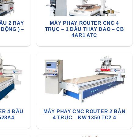
ẦU 2 RAY
MÁY PHAY ROUTER CNC 4
ĐỘNG ) –
TRỤC – 1 ĐẦU THAY DAO – CB
4AR1 ATC
ER 4 ĐẦU
MÁY PHAY CNC ROUTER 2 BÀN
528A4
4 TRỤC – KW 1350 TC2 4