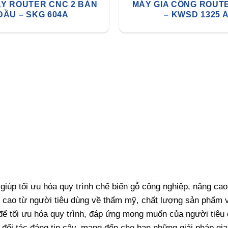
Y ROUTER CNC 2 BÀN
MÁY GIA CÔNG ROUT
ĐẦU – SKG 604A
– KWSD 1325 
 giúp tối ưu hóa quy trình chế biến gỗ công nghiệp, nâng ca
 cao từ người tiêu dùng về thẩm mỹ, chất lượng sản phẩm v
ệ để tối ưu hóa quy trình, đáp ứng mong muốn của người tiêu
 đối tác đáng tin cậy, mang đến cho bạn những giải pháp gia 