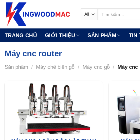
Skip
to
Tìm
kiếm:
content
TRANG CHỦ
GIỚI THIỆU
SẢN PHẨM
TIN
Máy cnc router
Sản phẩm
/
Máy chế biến gỗ
/
Máy cnc gỗ
/
Máy cnc 