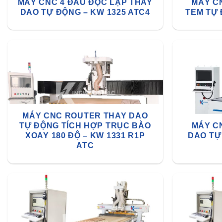
MÁY CNC 4 ĐẦU ĐỘC LẬP THAY
MÁY C
DAO TỰ ĐỘNG – KW 1325 ATC4
TEM TỰ 
MÁY CNC ROUTER THAY DAO
TỰ ĐỘNG TÍCH HỢP TRỤC BÀO
MÁY C
XOAY 180 ĐỘ – KW 1331 R1P
DAO TỰ
ATC