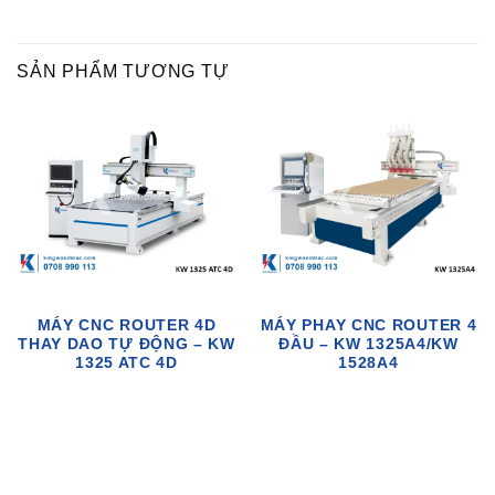
SẢN PHẨM TƯƠNG TỰ
MÁY CNC ROUTER 4D
MÁY PHAY CNC ROUTER 4
THAY DAO TỰ ĐỘNG – KW
ĐẦU – KW 1325A4/KW
1325 ATC 4D
1528A4