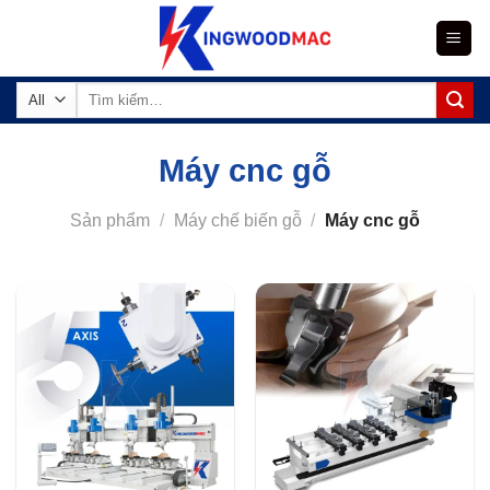
Skip
to
content
Tìm
kiếm:
Máy cnc gỗ
Sản phẩm
/
Máy chế biến gỗ
/
Máy cnc gỗ