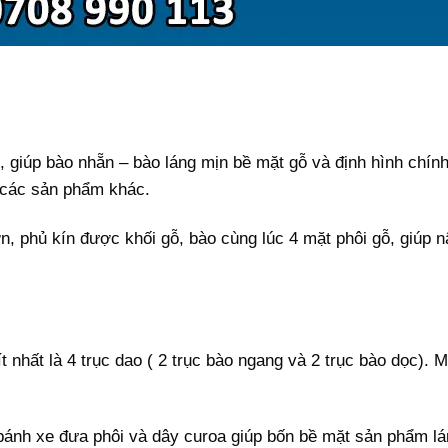
ại, giúp bào nhẵn – bào láng mịn bề mặt gỗ và định hình chí
à các sản phẩm khác.
n, phủ kín được khối gỗ, bào cùng lúc 4 mặt phôi gỗ, giúp
 nhất là 4 trục dao ( 2 trục bào ngang và 2 trục bào dọc).
bánh xe đưa phôi và dây curoa giúp bốn bề mặt sản phẩm lá