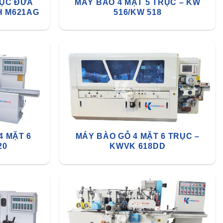
RỤC ĐƯA
MÁY BÀO 4 MẶT 5 TRỤC – KW
H M621AG
516/KW 518
4 MẶT 6
MÁY BÀO GỖ 4 MẶT 6 TRỤC –
20
KWVK 618DD