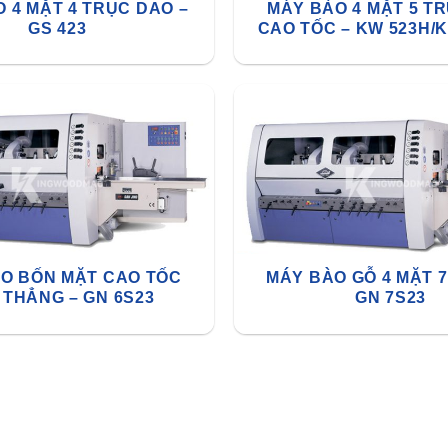
 4 MẶT 4 TRỤC DAO –
MÁY BÀO 4 MẶT 5 T
GS 423
CAO TỐC – KW 523H/
O BỐN MẶT CAO TỐC
MÁY BÀO GỖ 4 MẶT 7
 THẲNG – GN 6S23
GN 7S23