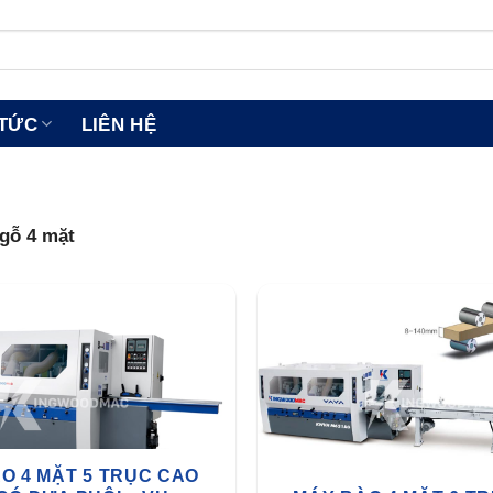
 TỨC
LIÊN HỆ
gỗ 4 mặt
O 4 MẶT 5 TRỤC CAO