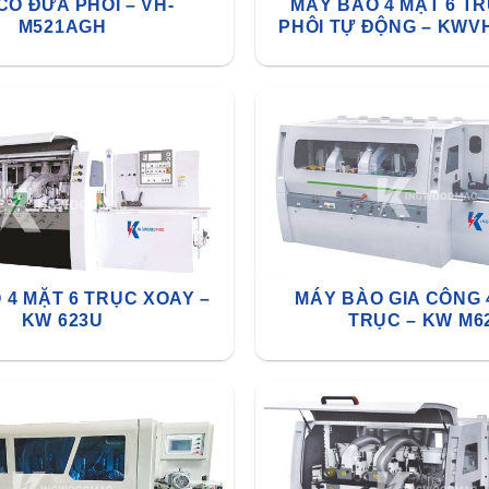
CÓ ĐƯA PHÔI – VH-
MÁY BÀO 4 MẶT 6 T
M521AGH
PHÔI TỰ ĐỘNG – KWV
 4 MẶT 6 TRỤC XOAY –
MÁY BÀO GIA CÔNG 
KW 623U
TRỤC – KW M6