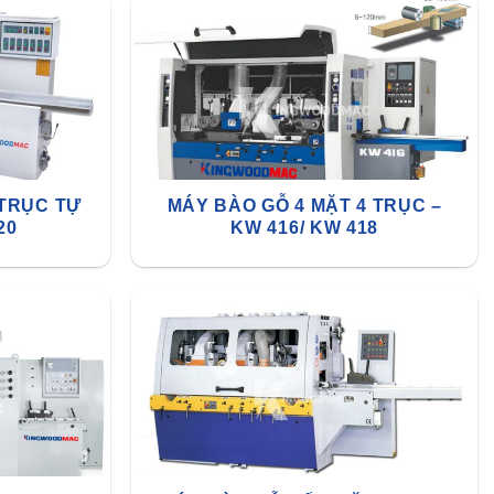
 TRỤC TỰ
MÁY BÀO GỖ 4 MẶT 4 TRỤC –
20
KW 416/ KW 418