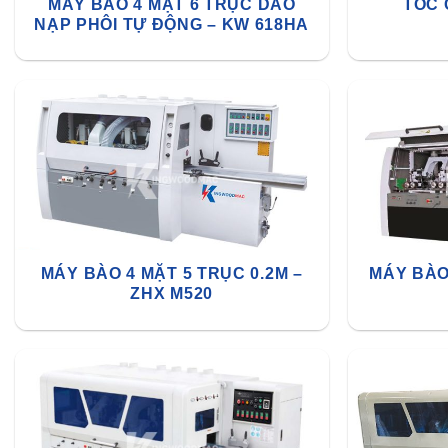
MÁY BÀO 4 MẶT 6 TRỤC DAO
TỐC 
NẠP PHÔI TỰ ĐỘNG – KW 618HA
MÁY BÀO 4 MẶT 5 TRỤC 0.2M –
MÁY BÀO
ZHX M520