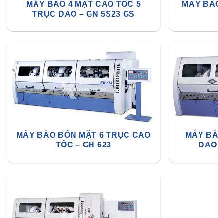
MÁY BÀO 4 MẶT CAO TỐC 5
MÁY BÀO
TRỤC DAO – GN 5S23 GS
MÁY BÀO BỐN MẶT 6 TRỤC CAO
MÁY BÀ
TỐC – GH 623
DAO