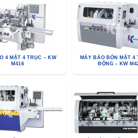
O 4 MẶT 4 TRỤC – KW
MÁY BÀO BỐN MẶT 4
M416
ĐỘNG – KW M4