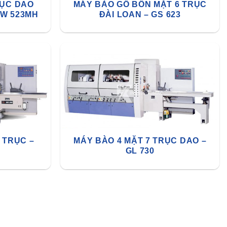
RỤC DAO
MÁY BÀO GỖ BỐN MẶT 6 TRỤC
KW 523MH
ĐÀI LOAN – GS 623
 TRỤC –
MÁY BÀO 4 MẶT 7 TRỤC DAO –
GL 730