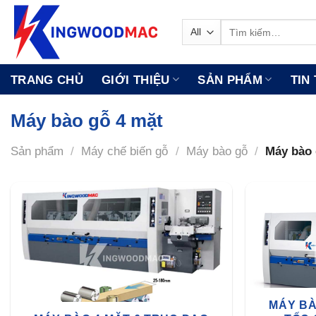
Skip
to
Tìm
kiếm:
content
TRANG CHỦ
GIỚI THIỆU
SẢN PHẨM
TIN
Máy bào gỗ 4 mặt
Sản phẩm
/
Máy chế biến gỗ
/
Máy bào gỗ
/
Máy bào 
MÁY BÀ