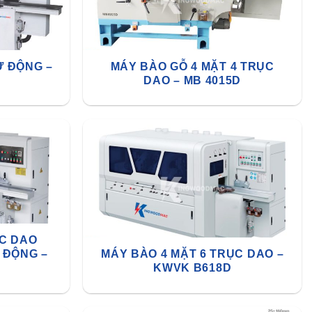
Ự ĐỘNG –
MÁY BÀO GỖ 4 MẶT 4 TRỤC
DAO – MB 4015D
ỤC DAO
 ĐỘNG –
MÁY BÀO 4 MẶT 6 TRỤC DAO –
KWVK B618D