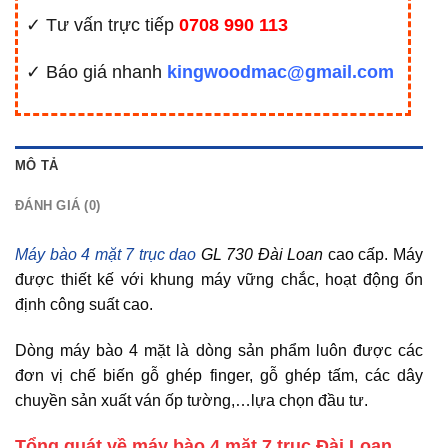
✓ Tư vấn trực tiếp
0708 990 113
✓ Báo giá nhanh
kingwoodmac@gmail.com
MÔ TẢ
ĐÁNH GIÁ (0)
Máy bào 4 mặt 7 trục dao
GL 730 Đài Loan
cao cấp. Máy
được thiết kế với khung máy vững chắc, hoạt động ổn
định công suất cao.
Dòng máy bào 4 mặt là dòng sản phẩm luôn được các
đơn vị chế biến gỗ ghép finger, gỗ ghép tấm, các dây
chuyền sản xuất ván ốp tường,…lựa chọn đầu tư.
Tổng quát về máy bào 4 mặt 7 trục Đài Loan