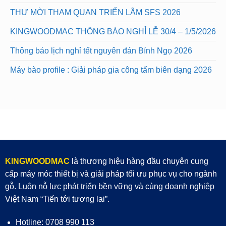
THƯ MỜI THAM QUAN TRIỂN LÃM SFS 2026
KINGWOODMAC THÔNG BÁO NGHỈ LỄ 30/4 – 1/5/2026
Thông báo lịch nghỉ tết nguyên đán Bính Ngọ 2026
Máy bào profile : Giải pháp gia công tấm biên dạng 2026
KINGWOODMAC
là thương hiệu hàng đầu chuyên cung
cấp máy móc thiết bị và giải pháp tối ưu phục vụ cho ngành
gỗ. Luôn nỗ lực phát triển bền vững và cùng doanh nghiệp
Việt Nam “Tiến tới tương lai”.
Hotline: 0708 990 113