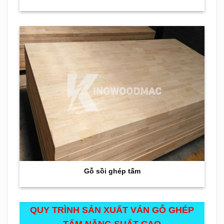
Gỗ sồi ghép tấm
QUY TRÌNH SẢN XUẤT VÁN GỖ GHÉP
TẤM NĂNG SUẤT CAO