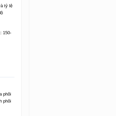
à tỷ lệ
độ
: 150-
a phôi
h phôi