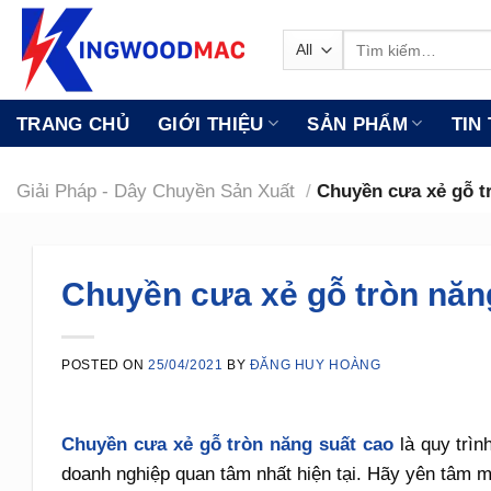
Skip
to
Tìm
kiếm:
content
TRANG CHỦ
GIỚI THIỆU
SẢN PHẨM
TIN
Giải Pháp - Dây Chuyền Sản Xuất
/
Chuyền cưa xẻ gỗ t
Chuyền cưa xẻ gỗ tròn năn
POSTED ON
25/04/2021
BY
ĐĂNG HUY HOÀNG
Chuyền cưa xẻ gỗ tròn năng suất cao
là quy trìn
doanh nghiệp quan tâm nhất hiện tại. Hãy yên tâm m