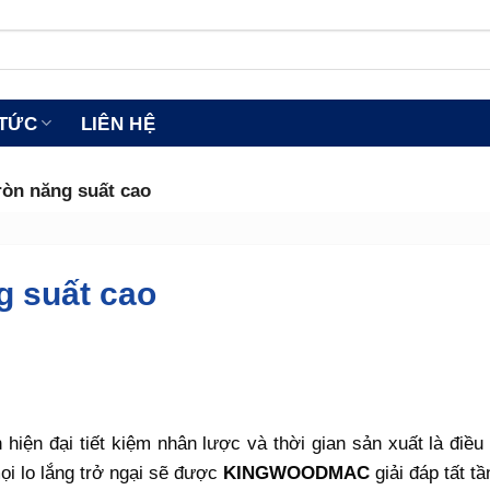
 TỨC
LIÊN HỆ
ròn năng suất cao
g suất cao
h hiện đại tiết kiệm nhân lược và thời gian sản xuất là điề
ọi lo lắng trở ngại sẽ được
KINGWOODMAC
giải đáp tất tầ