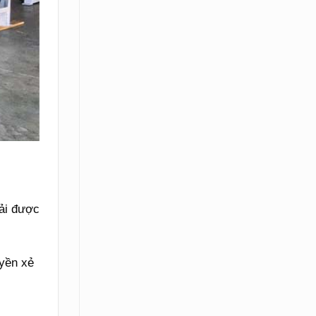
hải được
uyền xẻ