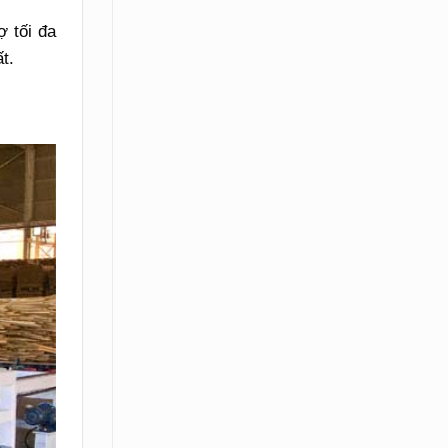
ợ tối đa
t.