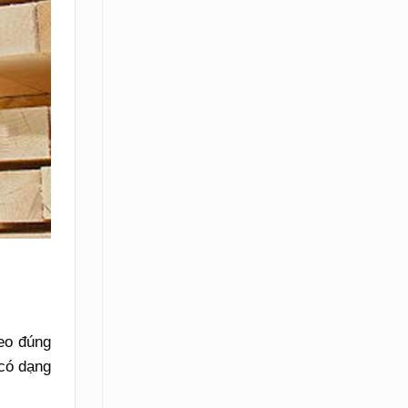
eo đúng
 có dạng