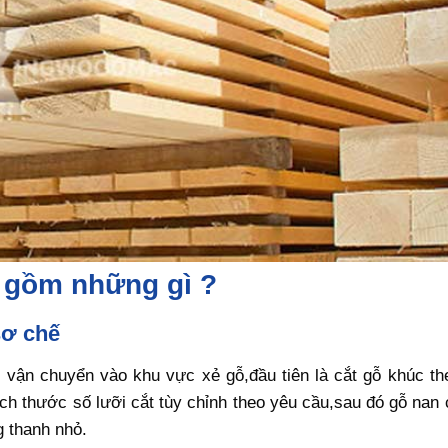
n gồm những gì ?
sơ chế
 vận chuyển vào khu vực xẻ gỗ,đầu tiên là cắt gỗ khúc th
ích thước số lưỡi cắt tùy chỉnh theo yêu cầu,sau đó gỗ nan
g thanh nhỏ.