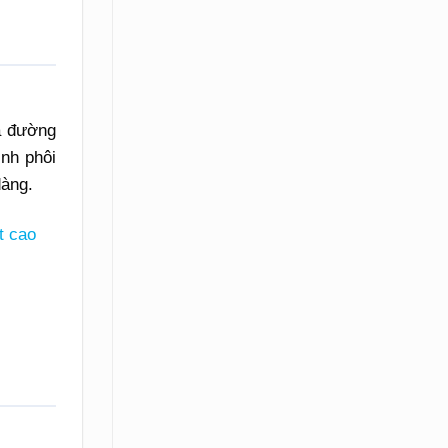
a đường
ịnh phôi
dàng.
t cao