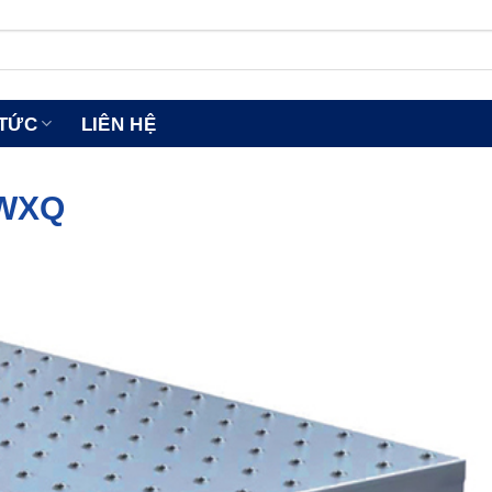
 TỨC
LIÊN HỆ
 WXQ