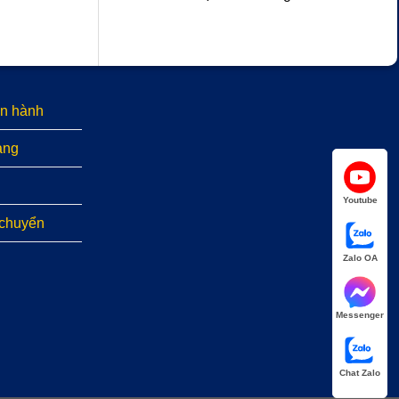
n hành
àng
Youtube
 chuyển
Zalo OA
Messenger
Chat Zalo