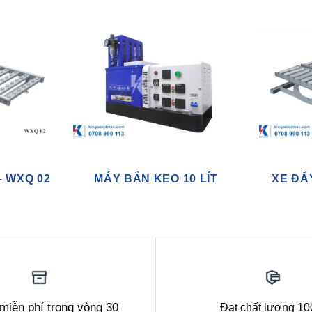
– WXQ 02
MÁY BẮN KEO 10 LÍT
XE ĐẨ
 miễn phí trong vòng 30
Đạt chất lượng 1