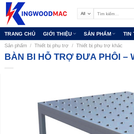
Skip
to
Tìm
kiếm:
content
TRANG CHỦ
GIỚI THIỆU
SẢN PHẨM
TIN
Sản phẩm
/
Thiết bị phụ trợ
/
Thiết bị phụ trợ khác
BÀN BI HỖ TRỢ ĐƯA PHÔI –