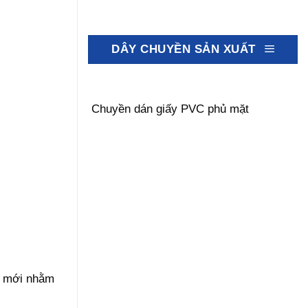
DÂY CHUYỀN SẢN XUẤT
Chuyền dán giấy PVC phủ mặt
 mới nhằm