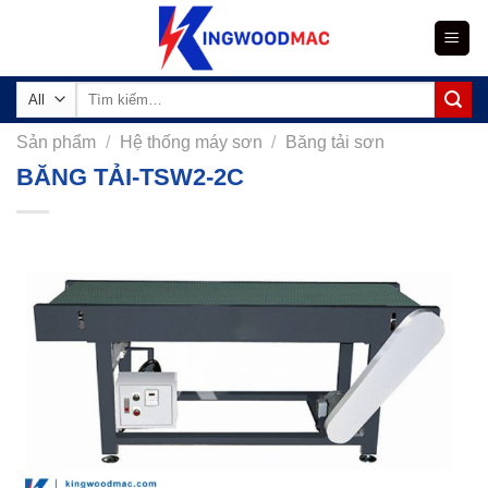
Skip
to
content
Tìm
kiếm:
Sản phẩm
/
Hệ thống máy sơn
/
Băng tải sơn
BĂNG TẢI-TSW2-2C