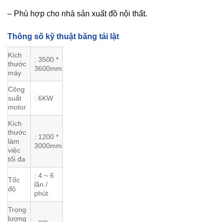
– Phù hợp cho nhà sản xuất đồ nội thất.
Thông số kỹ thuật băng tải lật
Kích
: 3500 *
thước
3600mm
máy
Công
suất
: 6KW
motor
Kích
thước
: 1200 *
làm
3000mm
việc
tối đa
: 4 ~ 6
Tốc
lần /
độ
phút
Trọng
lượng