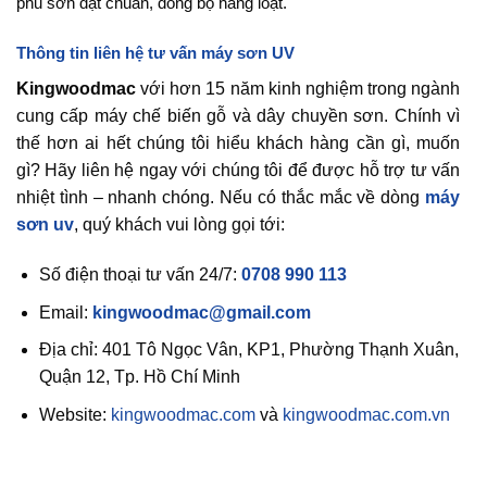
phủ sơn đạt chuẩn, đồng bộ hàng loạt.
Thông tin liên hệ tư vấn máy sơn UV
Kingwoodmac
với hơn 15 năm kinh nghiệm trong ngành
cung cấp máy chế biến gỗ và dây chuyền sơn. Chính vì
thế hơn ai hết chúng tôi hiểu khách hàng cần gì, muốn
gì? Hãy liên hệ ngay với chúng tôi để được hỗ trợ tư vấn
nhiệt tình – nhanh chóng. Nếu có thắc mắc về dòng
máy
sơn uv
, quý khách vui lòng gọi tới:
Số điện thoại tư vấn 24/7:
0708 990 113
Email:
kingwoodmac@gmail.com
Địa chỉ: 401 Tô Ngọc Vân, KP1, Phường Thạnh Xuân,
Quận 12, Tp. Hồ Chí Minh
Website:
kingwoodmac.com
và
kingwoodmac.com.vn