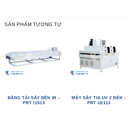
SẢN PHẨM TƯƠNG TỰ
BĂNG TẢI SẤY ĐÈN IR –
MÁY SẤY TIA UV 2 ĐÈN –
PRT I1613
PRT U2113