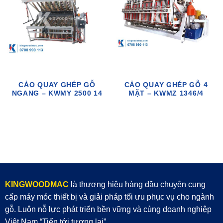
CẢO QUAY GHÉP GỖ
CẢO QUAY GHÉP GỖ 4
NGANG – KWMY 2500 14
MẶT – KWMZ 1346/4
KINGWOODMAC
là thương hiệu hàng đầu chuyên cung
cấp máy móc thiết bị và giải pháp tối ưu phục vụ cho ngành
gỗ. Luôn nỗ lực phát triển bền vững và cùng doanh nghiệp
Việt Nam “Tiến tới tương lai”.