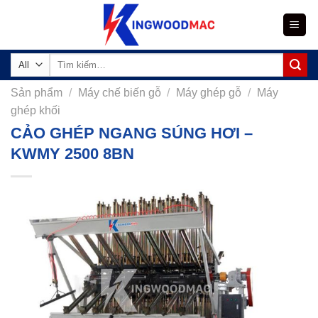
Skip
to
content
Tìm
kiếm:
Sản phẩm
/
Máy chế biến gỗ
/
Máy ghép gỗ
/
Máy
ghép khối
CẢO GHÉP NGANG SÚNG HƠI –
KWMY 2500 8BN