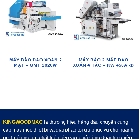
MÁY BÀO DAO XOẮN 2
MÁY BÀO 2 MẶT DAO
MẶT – GMT 1020W
XOẮN 4 TẤC – KW 450ARD
KINGWOODMAC
là thương hiệu hàng đầu chuyên cung
cấp máy móc thiết bị và giải pháp tối ưu phục vụ cho ngành
gỗ. Luôn nỗ lực phát triển bền vững và cùng doanh nghiệp