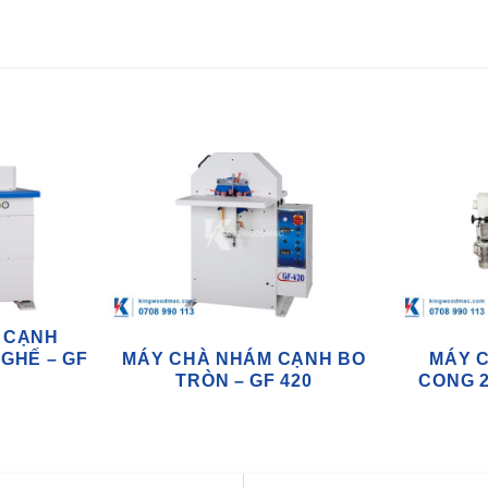
 CẠNH
GHẾ – GF
MÁY CHÀ NHÁM CẠNH BO
MÁY 
TRÒN – GF 420
CONG 2