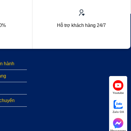
00%
Hỗ trợ khách hàng 24/7
n hành
àng
Youtube
 chuyển
Zalo OA
Messenger