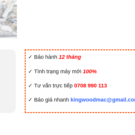
✓ Bảo hành
12 tháng
✓ Tình trạng máy mới
100%
✓ Tư vấn trực tiếp
0708 990 113
✓ Báo giá nhanh
kingwoodmac@gmail.c