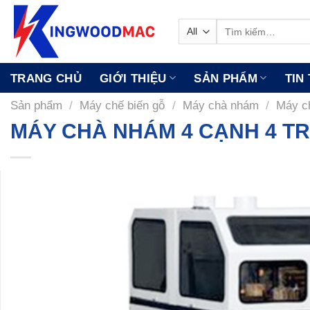
Skip
to
Tìm
kiếm:
content
TRANG CHỦ
GIỚI THIỆU
SẢN PHẨM
TIN
Sản phẩm
/
Máy chế biến gỗ
/
Máy chà nhám
/
Máy c
MÁY CHÀ NHÁM 4 CẠNH 4 TR