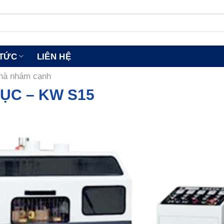
 TỨC
LIÊN HỆ
hà nhám cạnh
ỤC – KW S15