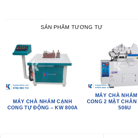
SẢN PHẨM TƯƠNG TỰ
MÁY CHÀ NHÁM
MÁY CHÀ NHÁM CẠNH
CONG 2 MẶT CHÂN 
CONG TỰ ĐỘNG – KW 800A
506U