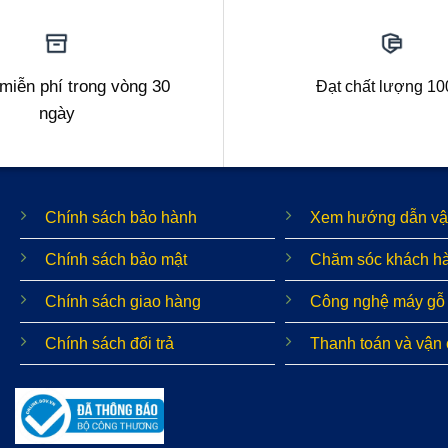
 miễn phí trong vòng 30
Đạt chất lượng 1
ngày
Chính sách bảo hành
Xem hướng dẫn vậ
Chính sách bảo mật
Chăm sóc khách h
Chính sách giao hàng
Công nghệ máy gỗ
Chính sách đổi trả
Thanh toán và vận