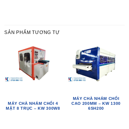
SẢN PHẨM TƯƠNG TỰ
MÁY CHÀ NHÁM CHỔI
MÁY CHÀ NHÁM CHỔI 4
CAO 200MM – KW 1300
MẶT 8 TRỤC – KW 300W8
6SH200