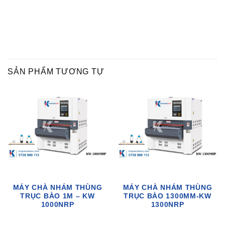
SẢN PHẨM TƯƠNG TỰ
MÁY CHÀ NHÁM THÙNG
MÁY CHÀ NHÁM THÙNG
TRỤC BÀO 1M – KW
TRỤC BÀO 1300MM-KW
1000NRP
1300NRP