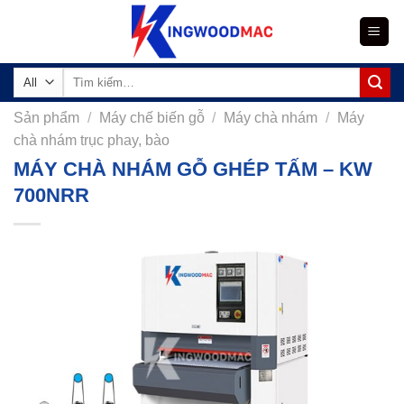
Skip
to
content
Tìm
kiếm:
Sản phẩm
/
Máy chế biến gỗ
/
Máy chà nhám
/
Máy
chà nhám trục phay, bào
MÁY CHÀ NHÁM GỖ GHÉP TẤM – KW
700NRR