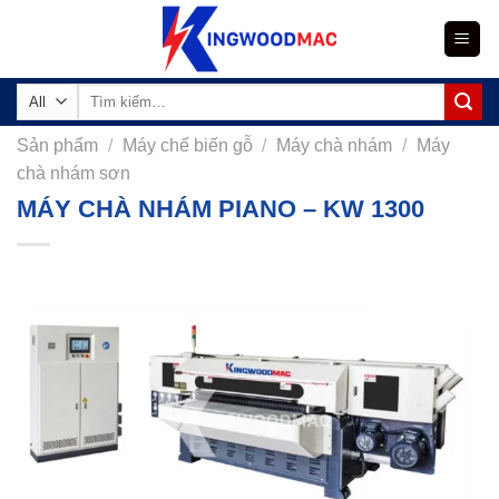
Skip
to
content
Tìm
kiếm:
Sản phẩm
/
Máy chế biến gỗ
/
Máy chà nhám
/
Máy
chà nhám sơn
MÁY CHÀ NHÁM PIANO – KW 1300