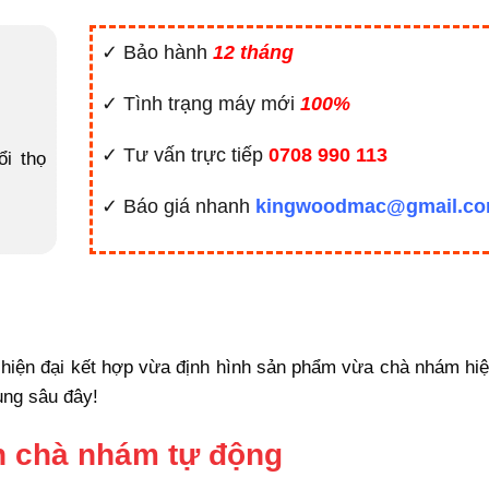
✓ Bảo hành
12 tháng
✓ Tình trạng máy mới
100%
✓ Tư vấn trực tiếp
0708 990 113
i thọ
✓ Báo giá nhanh
kingwoodmac@gmail.c
hiện đại kết hợp vừa định hình sản phẩm vừa chà nhám hiệ
ng sâu đây!
h chà nhám tự động