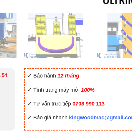
 54
✓ Bảo hành
12 tháng
✓ Tình trạng máy mới
100%
✓ Tư vấn trực tiếp
0708 990 113
✓ Báo giá nhanh
kingwoodmac@gmail.c