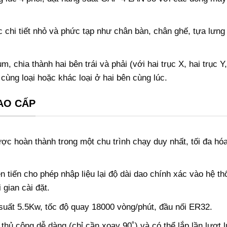
chi tiết nhỏ và phức tạp như chân bàn, chân ghế, tựa lưng
chia thành hai bên trái và phải (với hai trục X, hai trục Y, 
 cùng loại hoặc khác loại ở hai bên cùng lúc.
AO CẤP
 hoàn thành trong một chu trình chạy duy nhất, tối đa hóa
 tiến cho phép nhập liệu lại độ dài dao chính xác vào hệ th
i gian cài đặt.
uất 5.5Kw, tốc độ quay 18000 vòng/phút, đầu nối ER32.
thủ công dễ dàng (chỉ cần xoay 90˚) và có thể lắp lần lượt 