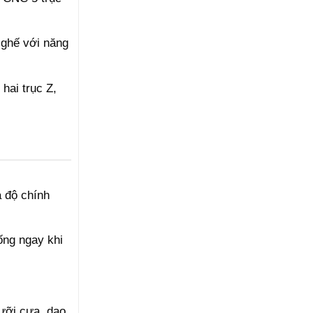
 ghế với năng
hai trục Z,
 độ chính
ống ngay khi
lưỡi cưa, dao