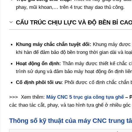
phay, mũi khoan,… trên 4 trục thay dao thủ công.
CẤU TRÚC CHỊU LỰC VÀ ĐỘ BỀN BỈ CA
Khung máy chắc chắn tuyệt đối:
Khung máy được hà
khi hàn để đảm bảo độ bền trong thời gian dài và loạ
Hoạt động ổn định:
Thân máy được thiết kế chắc ch
trình sử dụng và đảm bảo máy hoạt động ổn định liên
Cố định phôi tối ưu
: Phôi được cố định chắc chắn 
>>> Xem thêm:
Máy CNC 5 trục gia công tựa ghế
– 
các thao tác cắt, phay, và tạo hình tựa ghế ở nhiều g
Thông số kỹ thuật của máy CNC trung tâ