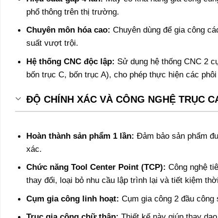
phổ thông trên thị trường.
Chuyên môn hóa cao:
Chuyên dùng để gia công các 
suất vượt trội.
Hệ thống CNC độc lập:
Sử dụng hệ thống CNC 2 cụm, 
bốn trục C, bốn trục A), cho phép thực hiện các phôi
ĐỘ CHÍNH XÁC VÀ CÔNG NGHỆ TRỤC C
Hoàn thành sản phẩm 1 lần:
Đảm bảo sản phẩm được
xác.
Chức năng Tool Center Point (TCP):
Công nghệ tiên
thay đổi, loại bỏ nhu cầu lập trình lại và tiết kiệm thờ
Cụm gia công linh hoạt:
Cụm gia công 2 đầu công s
Trục gia công chữ thập:
Thiết kế này giúp thay dao 