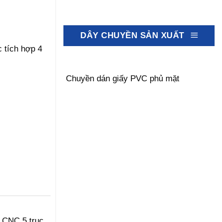
DÂY CHUYỀN SẢN XUẤT
c tích hợp 4
Chuyền dán giấy PVC phủ mặt
 CNC 5 trục