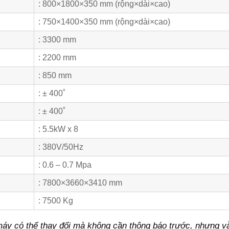
: 800×1800×350 mm (rộng×dài×cao)
: 750×1400×350 mm (rộng×dài×cao)
: 3300 mm
: 2200 mm
: 850 mm
: ± 400˚
: ± 400˚
: 5.5kW x 8
: 380V/50Hz
: 0.6 – 0.7 Mpa
: 7800×3660×3410 mm
: 7500 Kg
 máy có thể thay đổi mà không cần thông báo trước, nhưng 