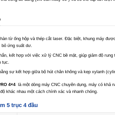
O
n từ ống hộp và thép cắt laser. Đặc biệt, khung máy được
i bỏ ứng suất dư.
ắn, kết hợp với việc xử lý CNC bề mặt, giúp giảm độ rung 
 tục.
bằng sự kết hợp giữa bộ hút chân không và kẹp xylanh (cyli
PRO 4×4
là một dòng máy CNC chuyên dụng, máy có khả n
óc độ khác nhau một cách chính xác và nhanh chóng.
m 5 trục 4 đầu