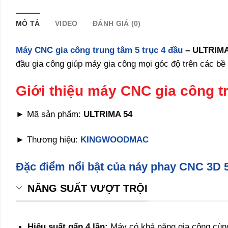
MÔ TẢ
VIDEO
ĐÁNH GIÁ (0)
Máy CNC gia công trung tâm 5 trục 4 đầu
–
ULTRIMA
đầu gia công giúp máy gia công mọi góc độ trên các bề
Giới thiệu máy CNC gia công tr
► Mã sản phẩm:
ULTRIMA 54
► Thương hiệu:
KINGWOODMAC
Đặc điểm nổi bật của náy phay CNC 3D 5 
NĂNG SUẤT VƯỢT TRỘI
Hiệu suất gấp 4 lần:
Máy có khả năng gia công cùng