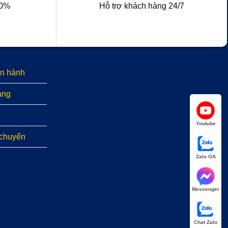
00%
Hỗ trợ khách hàng 24/7
n hành
àng
Youtube
 chuyển
Zalo OA
Messenger
Chat Zalo