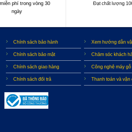
 miễn phí trong vòng 30
Đạt chất lượng 1
ngày
Chính sách bảo hành
Xem hướng dẫn vậ
Chính sách bảo mật
Chăm sóc khách h
Chính sách giao hàng
Công nghệ máy gỗ
Chính sách đổi trả
Thanh toán và vận