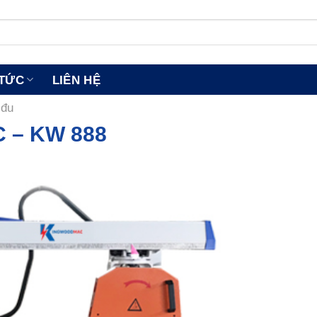
 TỨC
LIÊN HỆ
 đu
 – KW 888