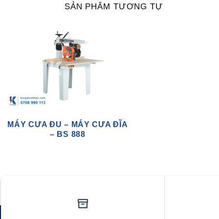
SẢN PHẨM TƯƠNG TỰ
MÁY CƯA ĐU – MÁY CƯA ĐĨA
– BS 888