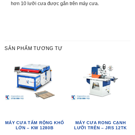
hơn 10 lưỡi cưa được gắn trên máy cưa.
SẢN PHẨM TƯƠNG TỰ
MÁY CƯA TẤM RỘNG KHỔ
MÁY CƯA RONG CẠNH
LỚN – KW 1280B
LƯỠI TRÊN – JRS 12TK