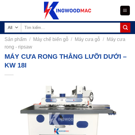
Skip
to
content
Tìm
kiếm:
Sản phẩm
/
Máy chế biến gỗ
/
Máy cưa gỗ
/
Máy cưa
rong - ripsaw
MÁY CƯA RONG THẲNG LƯỠI DƯỚI –
KW 18I