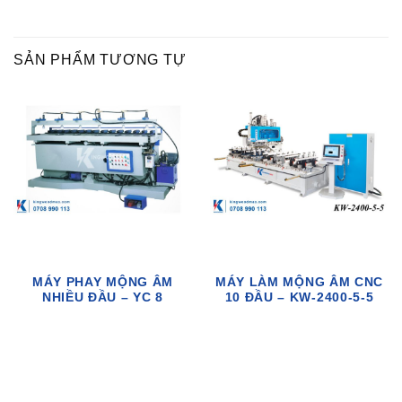
SẢN PHẨM TƯƠNG TỰ
MÁY PHAY MỘNG ÂM
MÁY LÀM MỘNG ÂM CNC
NHIỀU ĐẦU – YC 8
10 ĐẦU – KW-2400-5-5