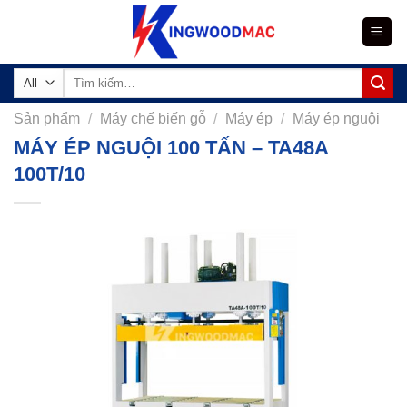
Skip
to
content
Tìm
kiếm:
Sản phẩm
/
Máy chế biến gỗ
/
Máy ép
/
Máy ép nguội
MÁY ÉP NGUỘI 100 TẤN – TA48A
100T/10