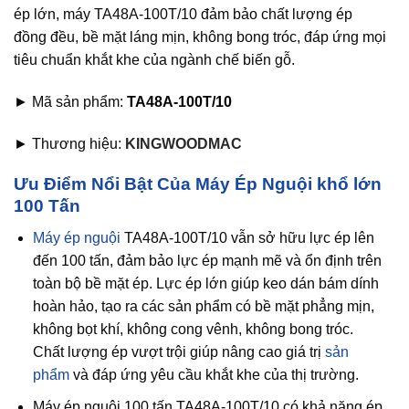
ép lớn, máy TA48A-100T/10 đảm bảo chất lượng ép
đồng đều, bề mặt láng mịn, không bong tróc, đáp ứng mọi
tiêu chuẩn khắt khe của ngành chế biến gỗ.
► Mã sản phẩm:
TA48A-100T/10
► Thương hiệu:
KINGWOODMAC
Ưu Điểm Nổi Bật Của Máy Ép Nguội khổ lớn
100 Tấn
Máy ép nguội
TA48A-100T/10 vẫn sở hữu lực ép lên
đến 100 tấn, đảm bảo lực ép mạnh mẽ và ổn định trên
toàn bộ bề mặt ép. Lực ép lớn giúp keo dán bám dính
hoàn hảo, tạo ra các sản phẩm có bề mặt phẳng mịn,
không bọt khí, không cong vênh, không bong tróc.
Chất lượng ép vượt trội giúp nâng cao giá trị
sản
phẩm
và đáp ứng yêu cầu khắt khe của thị trường.
Máy ép nguội 100 tấn TA48A-100T/10 có khả năng ép