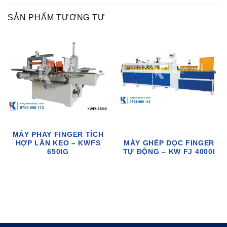
SẢN PHẨM TƯƠNG TỰ
MÁY PHAY FINGER TÍCH
HỢP LĂN KEO – KWFS
MÁY GHÉP DỌC FINGER
650IG
TỰ ĐỘNG – KW FJ 4000I