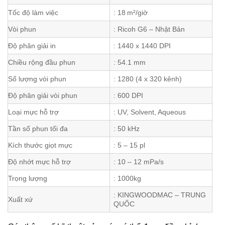
Tốc độ làm việc
: 18 m²/giờ
Vòi phun
: Ricoh G6 – Nhật Bản
Độ phân giải in
: 1440 x 1440 DPI
Chiều rộng đầu phun
: 54.1 mm
Số lượng vòi phun
: 1280 (4 x 320 kênh)
Độ phân giải vòi phun
: 600 DPI
Loại mực hỗ trợ
: UV, Solvent, Aqueous
Tần số phun tối đa
: 50 kHz
Kích thước giọt mực
: 5 – 15 pl
Độ nhớt mực hỗ trợ
: 10 – 12 mPa/s
Trọng lượng
: 1000kg
: KINGWOODMAC – TRUNG
Xuất xứ
QUỐC