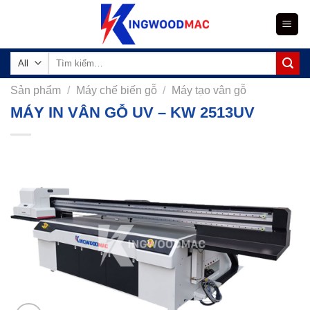
Skip
to
content
Tìm
kiếm:
Sản phẩm
/
Máy chế biến gỗ
/
Máy tạo vân gỗ
MÁY IN VÂN GỖ UV – KW 2513UV