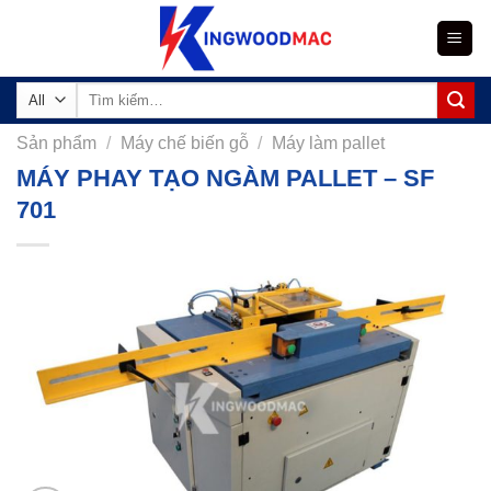
Skip
to
content
Tìm
kiếm:
Sản phẩm
/
Máy chế biến gỗ
/
Máy làm pallet
MÁY PHAY TẠO NGÀM PALLET – SF
701