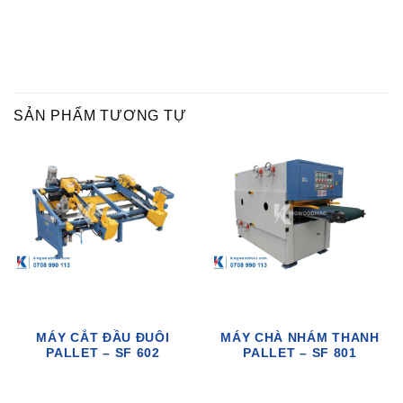
SẢN PHẨM TƯƠNG TỰ
MÁY CẮT ĐẦU ĐUÔI
MÁY CHÀ NHÁM THANH
PALLET – SF 602
PALLET – SF 801