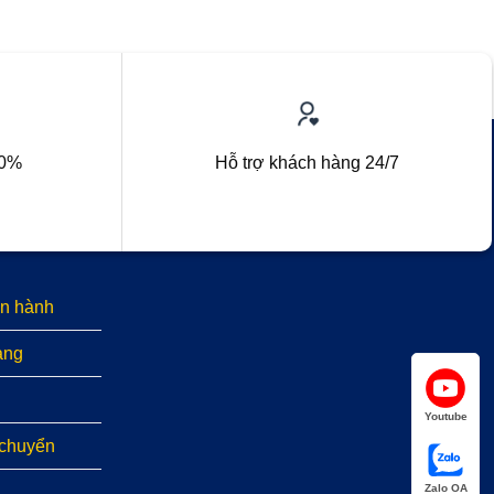
00%
Hỗ trợ khách hàng 24/7
n hành
àng
Youtube
 chuyển
Zalo OA