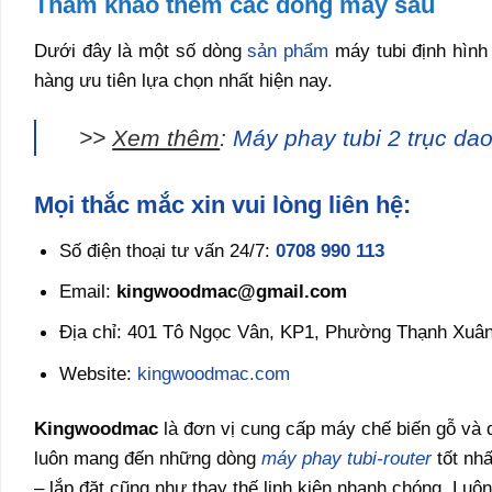
Tham khảo thêm các dòng máy sau
Dưới đây là một số dòng
sản phẩm
máy tubi định hình
hàng ưu tiên lựa chọn nhất hiện nay.
>>
Xem thêm
:
Máy phay tubi 2 trục da
Mọi thắc mắc xin vui lòng liên hệ:
Số điện thoại tư vấn 24/7:
0708 990 113
Email:
kingwoodmac@gmail.com
Địa chỉ: 401 Tô Ngọc Vân, KP1, Phường Thạnh Xuân
Website:
kingwoodmac.com
Kingwoodmac
là đơn vị cung cấp máy chế biến gỗ và d
luôn mang đến những dòng
máy phay tubi-router
tốt nhấ
– lắp đặt cũng như thay thế linh kiện nhanh chóng. Lu