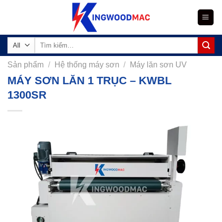
Skip
to
content
Tìm
kiếm:
Sản phẩm
/
Hệ thống máy sơn
/
Máy lăn sơn UV
MÁY SƠN LĂN 1 TRỤC – KWBL
1300SR