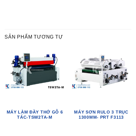
SẢN PHẨM TƯƠNG TỰ
MÁY LÀM ĐẦY THỚ GỖ 6
MÁY SƠN RULO 3 TRỤC
TẤC-TSW2TA-M
1300MM- PRT F3113