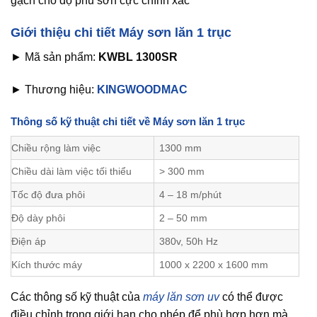
gạch cho độ phủ sơn cực chính xác
Giới thiệu chi tiết Máy sơn lăn 1 trục
► Mã sản phẩm:
KWBL 1300SR
► Thương hiệu:
KINGWOODMAC
Thông số kỹ thuật chi tiết về Máy sơn lăn 1 trục
Chiều rộng làm việc
1300 mm
Chiều dài làm việc tối thiểu
> 300 mm
Tốc độ đưa phôi
4 – 18 m/phút
Độ dày phôi
2 – 50 mm
Điện áp
380v, 50h Hz
Kích thước máy
1000 x 2200 x 1600 mm
Các thông số kỹ thuật của
máy lăn sơn uv
có thể được
điều chỉnh trong giới hạn cho phép để phù hợp hơn mà