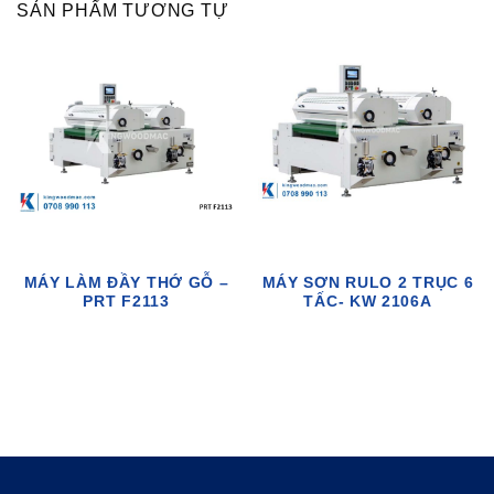
SẢN PHẨM TƯƠNG TỰ
MÁY LÀM ĐẦY THỚ GỖ –
MÁY SƠN RULO 2 TRỤC 6
PRT F2113
TẤC- KW 2106A