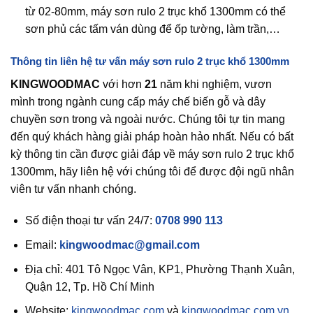
từ 02-80mm, máy sơn rulo 2 trục khổ 1300mm có thể
sơn phủ các tấm ván dùng để ốp tường, làm trần,…
Thông tin liên hệ tư vấn máy sơn rulo 2 trục khổ 1300mm
KINGWOODMAC
với hơn
21
năm khi nghiệm, vươn
mình trong ngành cung cấp máy chế biến gỗ và dây
chuyền sơn trong và ngoài nước. Chúng tôi tự tin mang
đến quý khách hàng giải pháp hoàn hảo nhất. Nếu có bất
kỳ thông tin cần được giải đáp về máy sơn rulo 2 trục khổ
1300mm, hãy liên hệ với chúng tôi để được đội ngũ nhân
viên tư vấn nhanh chóng.
Số điện thoại tư vấn 24/7:
0708 990 113
Email:
kingwoodmac@gmail.com
Địa chỉ: 401 Tô Ngọc Vân, KP1, Phường Thạnh Xuân,
Quận 12, Tp. Hồ Chí Minh
Website:
kingwoodmac.com
và
kingwoodmac.com.vn