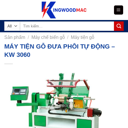
Skip
to
content
Tìm
kiếm:
Sản phẩm
/
Máy chế biến gỗ
/
Máy tiện gỗ
MÁY TIỆN GỖ ĐƯA PHÔI TỰ ĐỘNG –
KW 3060