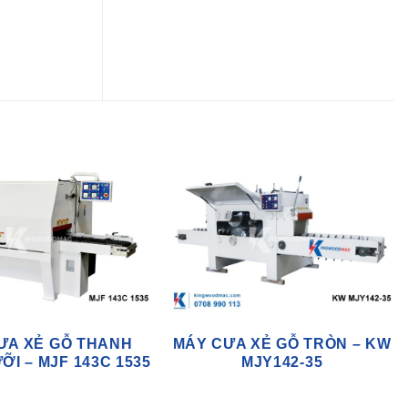
ƯA XẺ GỖ THANH
MÁY CƯA XẺ GỖ TRÒN – KW
ỠI – MJF 143C 1535
MJY142-35