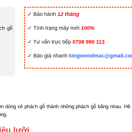
✓ Bảo hành
12 tháng
✓ Tình trạng máy mới
100%
ch gỗ
✓ Tư vấn trực tiếp
0708 990 113
✓ Báo giá nhanh
kingwoodmac@gmail.c
ên dùng xẻ phách gỗ thành những phách gỗ bằng nhau. Hệ t
ông.
iều lưỡi