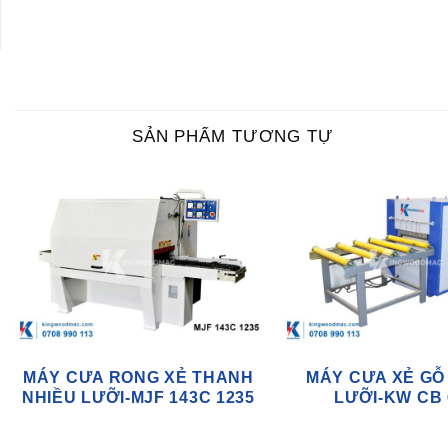
SẢN PHẨM TƯƠNG TỰ
MÁY CƯA RONG XẺ THANH
MÁY CƯA XẺ GỖ
NHIỀU LƯỠI-MJF 143C 1235
LƯỠI-KW CB 