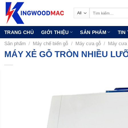
Skip
to
Tìm
kiếm:
content
TRANG CHỦ
GIỚI THIỆU
SẢN PHẨM
TIN
Sản phẩm
/
Máy chế biến gỗ
/
Máy cưa gỗ
/
Máy cưa 
MÁY XẺ GỖ TRÒN NHIỀU LƯỠI