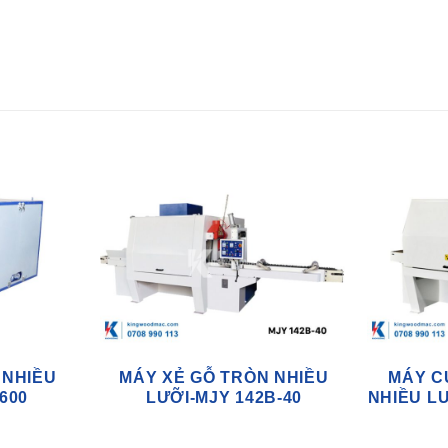
 NHIỀU
MÁY XẺ GỖ TRÒN NHIỀU
MÁY C
600
LƯỠI-MJY 142B-40
NHIỀU LƯ