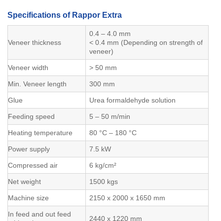
Specifications of Rappor Extra
0.4 – 4.0 mm
Veneer thickness
< 0.4 mm (Depending on strength of
veneer)
Veneer width
> 50 mm
Min. Veneer length
300 mm
Glue
Urea formaldehyde solution
Feeding speed
5 – 50 m/min
Heating temperature
80 °C – 180 °C
Power supply
7.5 kW
Compressed air
6 kg/cm²
Net weight
1500 kgs
Machine size
2150 x 2000 x 1650 mm
In feed and out feed
2440 x 1220 mm