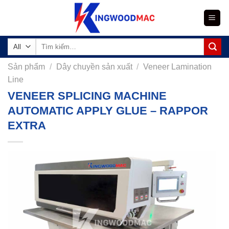
Skip
to
content
Tìm
kiếm:
Sản phẩm
/
Dây chuyền sản xuất
/
Veneer Lamination
Line
VENEER SPLICING MACHINE
AUTOMATIC APPLY GLUE – RAPPOR
EXTRA