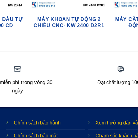
 ĐẦU TỰ
MÁY KHOAN TỰ ĐỘNG 2
MÁY CẮ
00 CD
CHIỀU CNC- KW 2400 D2R1
ĐỘ
 miễn phí trong vòng 30
Đạt chất lượng 1
ngày
Chính sách bảo hành
Xem hướng dẫn vậ
Chính sách bảo mật
Chăm sóc khách h