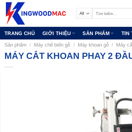
Skip
to
Tìm
kiếm:
content
TRANG CHỦ
GIỚI THIỆU
SẢN PHẨM
TIN
Sản phẩm
/
Máy chế biến gỗ
/
Máy khoan gỗ
/
Máy cắ
MÁY CẮT KHOAN PHAY 2 ĐẦU