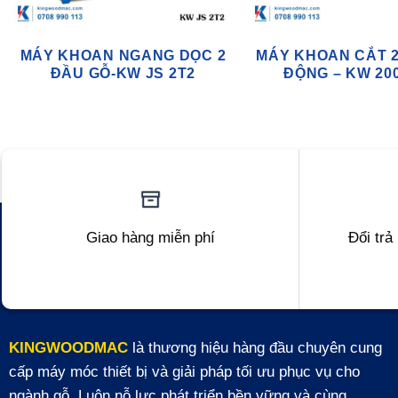
MÁY KHOAN NGANG DỌC 2
MÁY KHOAN CẮT 2
ĐẦU GỖ-KW JS 2T2
ĐỘNG – KW 20
Giao hàng miễn phí
Đổi trả
KINGWOODMAC
là thương hiệu hàng đầu chuyên cung
cấp máy móc thiết bị và giải pháp tối ưu phục vụ cho
ngành gỗ. Luôn nỗ lực phát triển bền vững và cùng