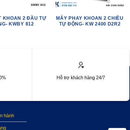
T KHOAN 2 ĐẦU TỰ
MÁY PHAY KHOAN 2 CHIỀU
NG- KWBY 812
TỰ ĐỘNG- KW 2400 D2R2
00%
Hỗ trợ khách hàng 24/7
n hành
àng