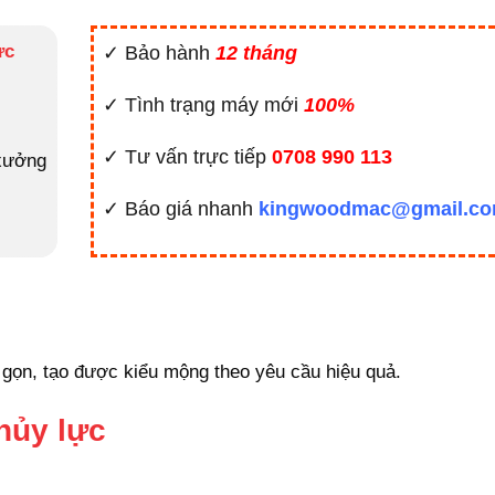
ực
✓ Bảo hành
12 tháng
✓ Tình trạng máy mới
100%
✓ Tư vấn trực tiếp
0708 990 113
xưởng
✓ Báo giá nhanh
kingwoodmac@gmail.c
 gọn, tạo được kiểu mộng theo yêu cầu hiệu quả.
hủy lực