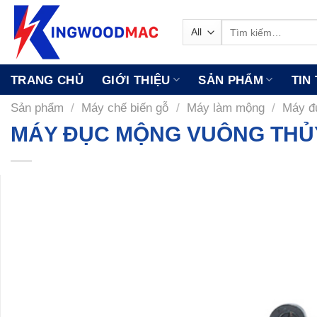
Skip
to
Tìm
kiếm:
content
TRANG CHỦ
GIỚI THIỆU
SẢN PHẨM
TIN
Sản phẩm
/
Máy chế biến gỗ
/
Máy làm mộng
/
Máy đ
MÁY ĐỤC MỘNG VUÔNG THỦY