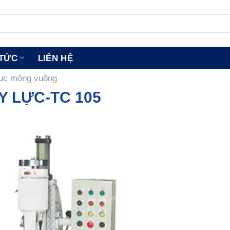
 TỨC
LIÊN HỆ
ục mộng vuông
 LỰC-TC 105