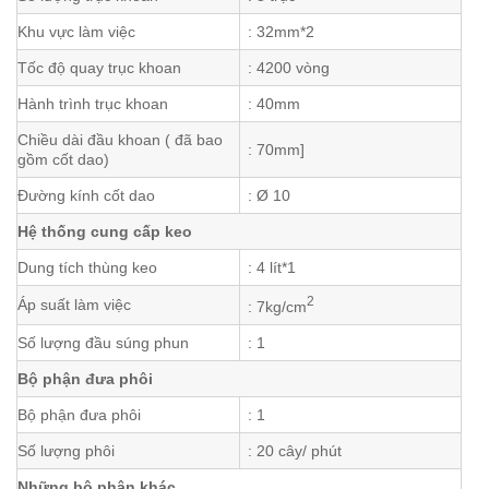
Khu vực làm việc
: 32mm*2
Tốc độ quay trục khoan
: 4200 vòng
Hành trình trục khoan
: 40mm
Chiều dài đầu khoan ( đã bao
: 70mm]
gồm cốt dao)
Đường kính cốt dao
: Ø 10
Hệ thống cung cấp keo
Dung tích thùng keo
: 4 lít*1
2
Áp suất làm việc
: 7kg/cm
Số lượng đầu súng phun
: 1
Bộ phận đưa phôi
Bộ phận đưa phôi
: 1
Số lượng phôi
: 20 cây/ phút
Những bộ phận khác