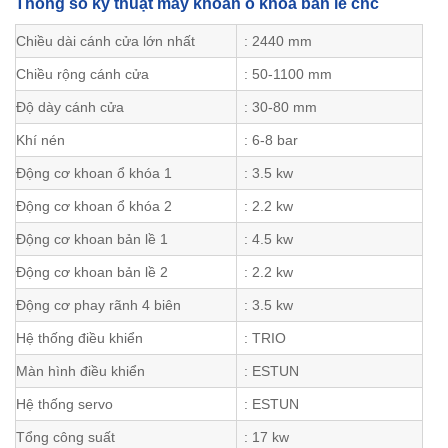
Thông số kỹ thuật máy khoan ổ khoá bản lề cnc
Chiều dài cánh cửa lớn nhất
: 2440 mm
Chiều rộng cánh cửa
: 50-1100 mm
Độ dày cánh cửa
: 30-80 mm
Khí nén
: 6-8 bar
Động cơ khoan ổ khóa 1
: 3.5 kw
Động cơ khoan ổ khóa 2
: 2.2 kw
Động cơ khoan bản lề 1
: 4.5 kw
Động cơ khoan bản lề 2
: 2.2 kw
Động cơ phay rãnh 4 biên
: 3.5 kw
Hệ thống điều khiển
: TRIO
Màn hình điều khiển
: ESTUN
Hệ thống servo
: ESTUN
Tổng công suất
: 17 kw