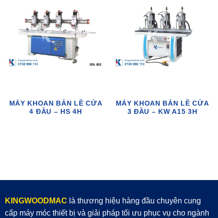
MÁY KHOAN BẢN LỀ CỬA
MÁY KHOAN BẢN LỀ CỬA
4 ĐẦU – HS 4H
3 ĐẦU – KW A15 3H
KINGWOODMAC
là thương hiệu hàng đầu chuyên cung
cấp máy móc thiết bị và giải pháp tối ưu phục vụ cho ngành