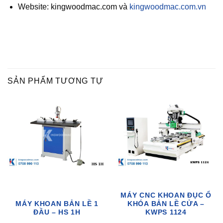
Website: kingwoodmac.com và
kingwoodmac.com.vn
SẢN PHẨM TƯƠNG TỰ
MÁY CNC KHOAN ĐỤC Ổ
MÁY KHOAN BẢN LỀ 1
KHÓA BẢN LỀ CỬA –
ĐẦU – HS 1H
KWPS 1124