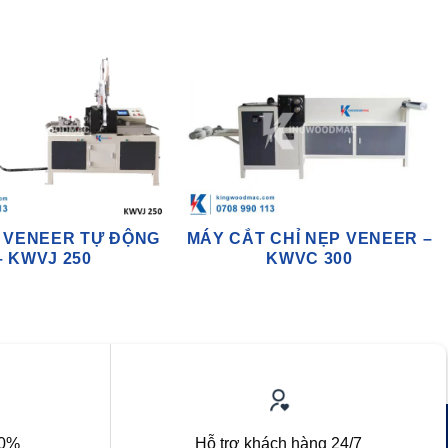
I VENEER TỰ ĐỘNG
MÁY CẮT CHỈ NẸP VENEER –
– KWVJ 250
KWVC 300
00%
Hỗ trợ khách hàng 24/7