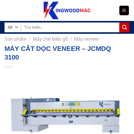
Skip
to
content
Tìm
kiếm:
Sản phẩm
/
Máy chế biến gỗ
/
Máy veneer
MÁY CẮT DỌC VENEER – JCMDQ
3100