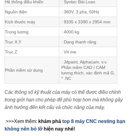
Hệ thống điều khiển
: Syntec Đài Loan
Nguồn điện
: 380V, 3 pha, 50Hz
Kích thước máy
: 9335 x 3390 x 2954 mm
Trọng lượng
: 4000 kg
Trục X,Y
: Dạng thanh răng
Trục Z
: Vít me
: Jdpaint, Alphacam, v.v.
Phần mềm CAD / CAM
Phần mềm sử dụng
tương thích, xác định mã G,
* .NC
Các thông số kỹ thuật của máy có thể được điều chỉnh
trong giới hạn cho phép để phù hợp hơn mà không gây
ảnh hưởng đến kết cấu và chức năng của máy.
>>>Xem thêm:
khám phá
top 8 máy CNC nesting bạn
không nên bỏ lỡ
hiện nay nhé!