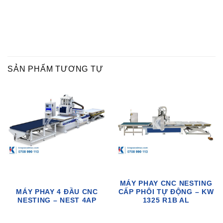
SẢN PHẨM TƯƠNG TỰ
MÁY PHAY CNC NESTING
MÁY PHAY 4 ĐẦU CNC
CẤP PHÔI TỰ ĐỘNG – KW
NESTING – NEST 4AP
1325 R1B AL