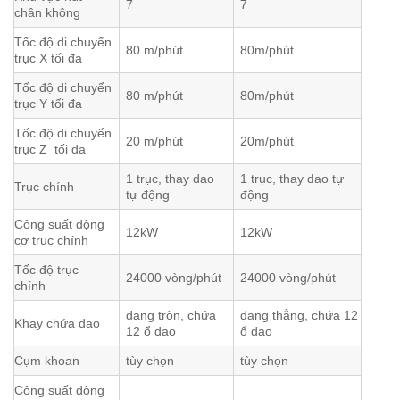
7
7
chân không
Tốc độ di chuyển
80 m/phút
80m/phút
trục X tối đa
Tốc độ di chuyển
80 m/phút
80m/phút
trục Y tối đa
Tốc độ di chuyển
20 m/phút
20m/phút
trục Z tối đa
1 trục, thay dao
1 trục, thay dao tự
Trục chính
tự động
động
Công suất động
12kW
12kW
cơ trục chính
Tốc độ trục
24000 vòng/phút
24000 vòng/phút
chính
dạng tròn, chứa
dạng thẳng, chứa 12
Khay chứa dao
12 ổ dao
ổ dao
Cụm khoan
tùy chọn
tùy chọn
Công suất động