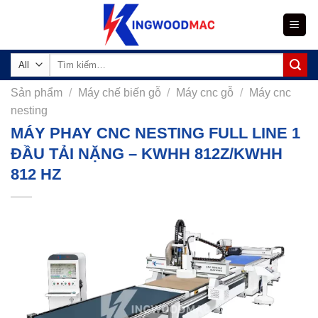
Skip
to
content
Tìm
kiếm:
Sản phẩm
/
Máy chế biến gỗ
/
Máy cnc gỗ
/
Máy cnc
nesting
MÁY PHAY CNC NESTING FULL LINE 1
ĐẦU TẢI NẶNG – KWHH 812Z/KWHH
812 HZ