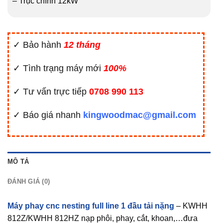
– Trục chính 12kW
✓ Bảo hành
12 tháng
✓ Tình trạng máy mới
100%
✓ Tư vấn trực tiếp
0708 990 113
✓ Báo giá nhanh
kingwoodmac@gmail.com
MÔ TẢ
ĐÁNH GIÁ (0)
Máy phay cnc nesting full line 1 đầu tải nặng
– KWHH
812Z/KWHH 812HZ nạp phôi, phay, cắt, khoan,…đưa