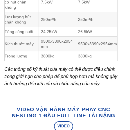
cơ hút chân
7.5kW
7.5kW
không
Lưu lượng hút
250m³/h
250m³/h
chân không
Tổng công suất
24.25kW
26.5kW
9500x3390x2954
Kích thước máy
9500x3390x2954mm
mm
Trọng lượng
3800kg
3800kg
Các thông số kỹ thuật của máy có thể được điều chỉnh
trong giới hạn cho phép để phù hợp hơn mà không gây
ảnh hưởng đến kết cấu và chức năng của máy.
VIDEO VẬN HÀNH MÁY PHAY CNC
NESTING 1 ĐẦU FULL LINE TẢI NẶNG
VIDEO