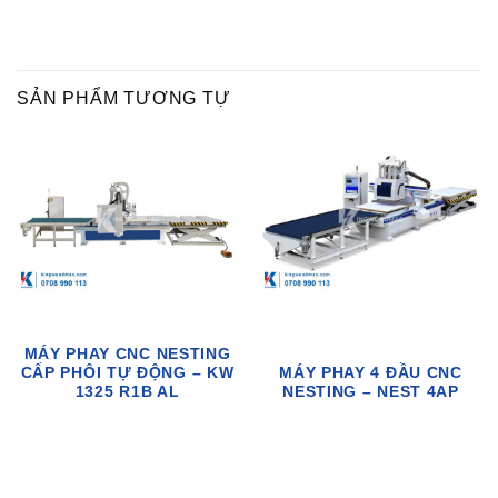
SẢN PHẨM TƯƠNG TỰ
MÁY PHAY CNC NESTING
CẤP PHÔI TỰ ĐỘNG – KW
MÁY PHAY 4 ĐẦU CNC
1325 R1B AL
NESTING – NEST 4AP