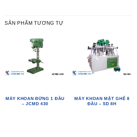
SẢN PHẨM TƯƠNG TỰ
MÁY KHOAN ĐỨNG 1 ĐẦU
MÁY KHOAN MẶT GHẾ 8
– JCMD 430
ĐẦU – SD 8H